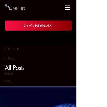
양산휴게텔 바로가기
블로그
All Posts
All Posts
서비스
All Posts
서비스
서비스